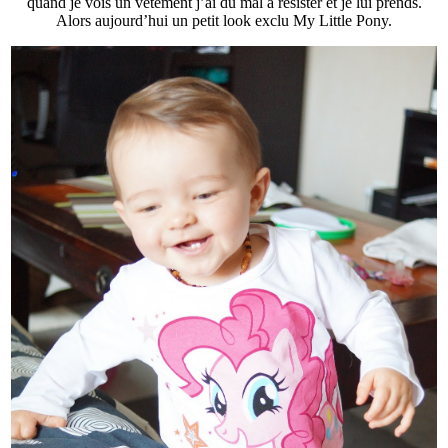
quand je vois un vêtement j’ai du mal à résister et je lui prends.
Alors aujourd’hui un petit look exclu My Little Pony.