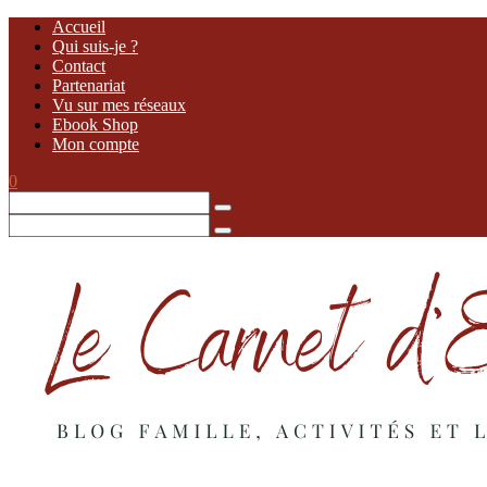
Accueil
Qui suis-je ?
Contact
Partenariat
Vu sur mes réseaux
Ebook Shop
Mon compte
0