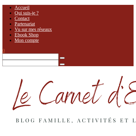
Accueil
Qui suis-je ?
Contact
Partenariat
Vu sur mes réseaux
Ebook Shop
Mon compte
0