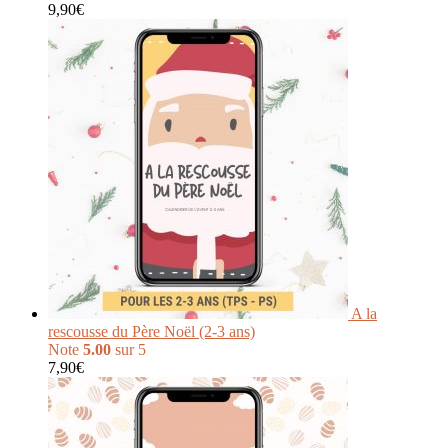
9,90
€
A la
rescousse du Père Noël (2-3 ans)
Note
5.00
sur 5
7,90
€