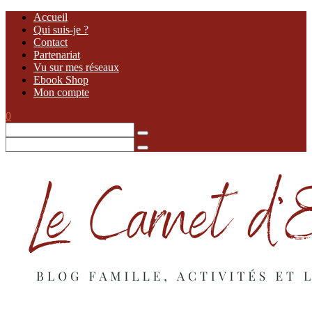
Accueil
Qui suis-je ?
Contact
Partenariat
Vu sur mes réseaux
Ebook Shop
Mon compte
0