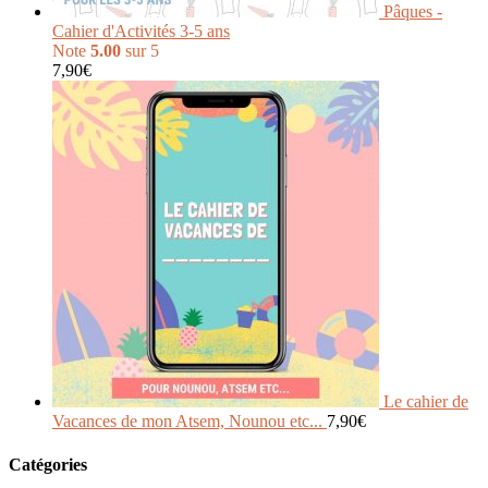
Pâques -
Cahier d'Activités 3-5 ans
Note
5.00
sur 5
7,90
€
Le cahier de
Vacances de mon Atsem, Nounou etc...
7,90
€
Catégories