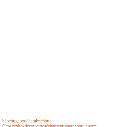
bébé
bugaboo
chambre
cloud
Q
cosy
cybex
découvertes
écharpe
grobag
néobulle
porte