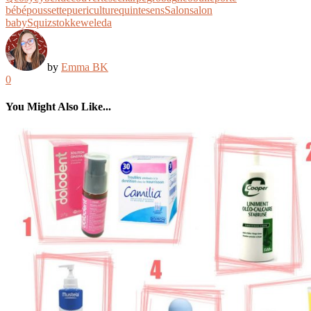
bébé
poussette
puericulture
quintesens
Salon
salon
baby
Squiz
stokke
weleda
by
Emma BK
0
You Might Also Like...