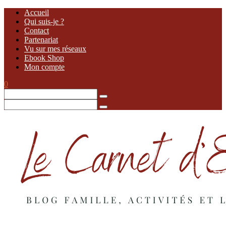
Accueil
Qui suis-je ?
Contact
Partenariat
Vu sur mes réseaux
Ebook Shop
Mon compte
0