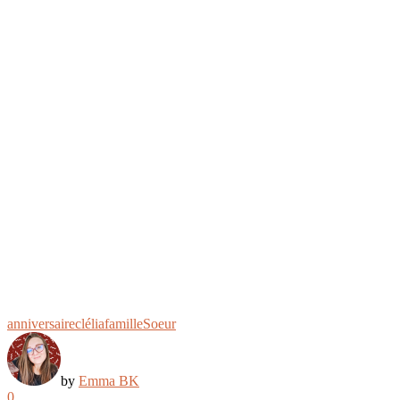
anniversaire
clélia
famille
Soeur
by
Emma BK
0