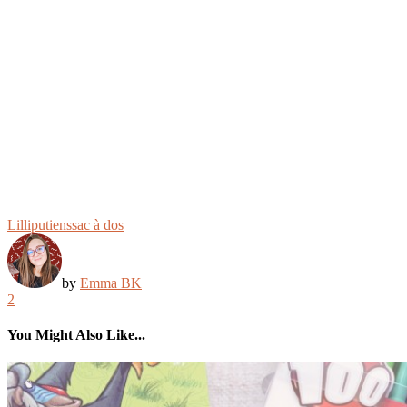
Lilliputiens
sac à dos
by
Emma BK
2
You Might Also Like...