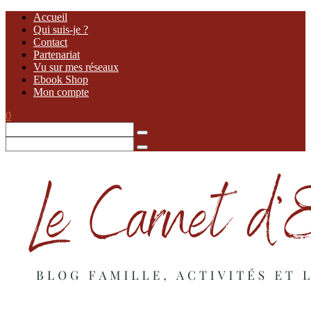
Accueil
Qui suis-je ?
Contact
Partenariat
Vu sur mes réseaux
Ebook Shop
Mon compte
0