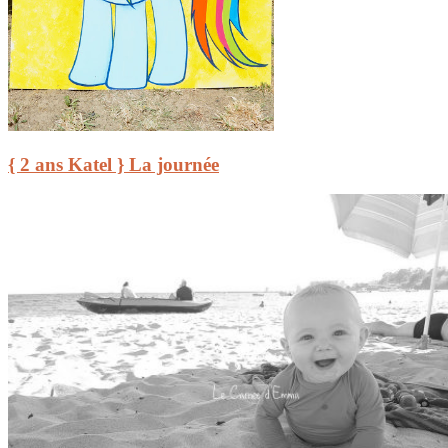
{ 2 ans Katel } La journée