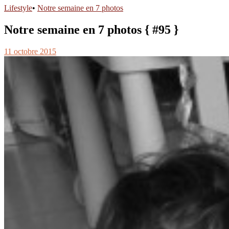
Lifestyle
•
Notre semaine en 7 photos
Notre semaine en 7 photos { #95 }
11 octobre 2015