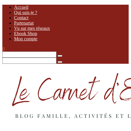
Accueil
Qui suis-je ?
Contact
Partenariat
Vu sur mes réseaux
Ebook Shop
Mon compte
0