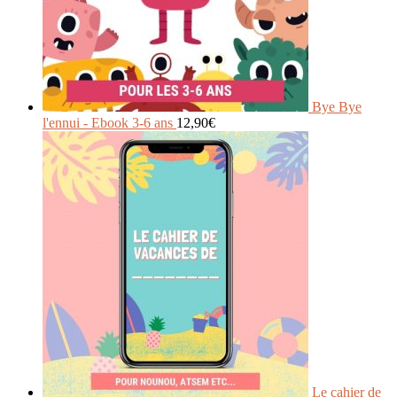
Bye Bye
l'ennui - Ebook 3-6 ans
12,90
€
Le cahier de