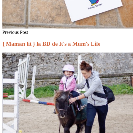
Previous Post
{ Maman lit } la BD de It's a Mum's Life