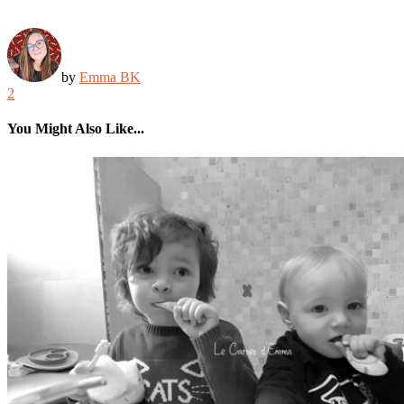
by
Emma BK
2
You Might Also Like...