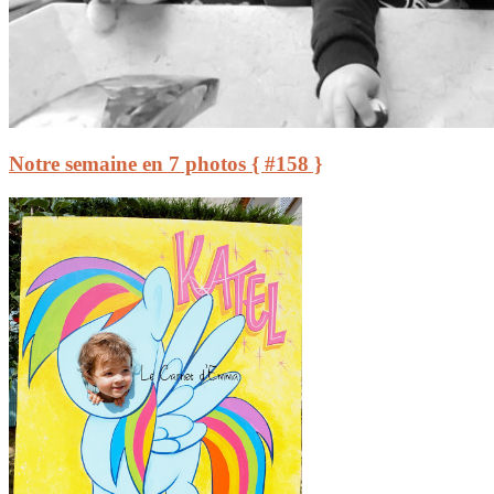
Notre semaine en 7 photos { #158 }