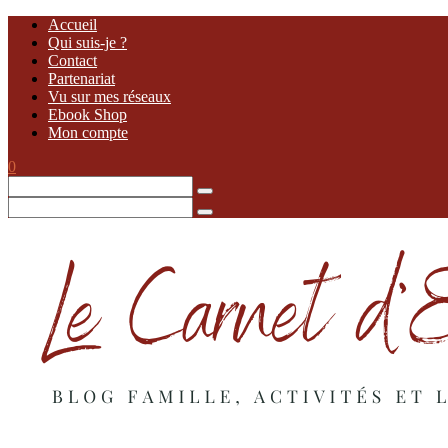
Accueil
Qui suis-je ?
Contact
Partenariat
Vu sur mes réseaux
Ebook Shop
Mon compte
0