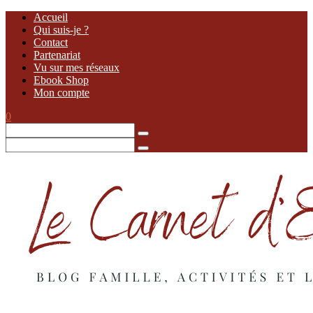
Accueil
Qui suis-je ?
Contact
Partenariat
Vu sur mes réseaux
Ebook Shop
Mon compte
0