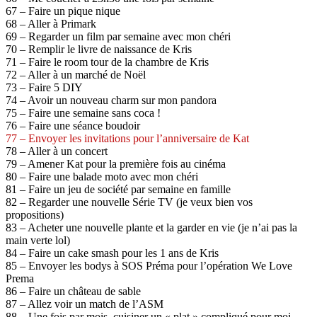
67 – Faire un pique nique
68 – Aller à Primark
69 – Regarder un film par semaine avec mon chéri
70 – Remplir le livre de naissance de Kris
71 – Faire le room tour de la chambre de Kris
72 – Aller à un marché de Noël
73 – Faire 5 DIY
74 – Avoir un nouveau charm sur mon pandora
75 – Faire une semaine sans coca !
76 – Faire une séance boudoir
77 – Envoyer les invitations pour l’anniversaire de Kat
78 – Aller à un concert
79 – Amener Kat pour la première fois au cinéma
80 – Faire une balade moto avec mon chéri
81 – Faire un jeu de société par semaine en famille
82 – Regarder une nouvelle Série TV (je veux bien vos
propositions)
83 – Acheter une nouvelle plante et la garder en vie (je n’ai pas la
main verte lol)
84 – Faire un cake smash pour les 1 ans de Kris
85 – Envoyer les bodys à SOS Préma pour l’opération We Love
Prema
86 – Faire un château de sable
87 – Allez voir un match de l’ASM
88 – Une fois par mois, cuisiner un « plat » compliqué pour moi