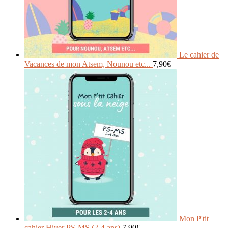
Le cahier de
Vacances de mon Atsem, Nounou etc...
7,90
€
Mon P'tit
cahier Hiver PS-MS (2-4 ans)
7,90
€