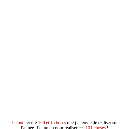
Le but
: écrire
100 et 1 choses
que j’ai envie de réaliser sur
l’année. J’ai un an pour réaliser ces
101 choses
!