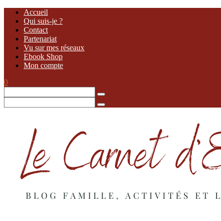
Accueil
Qui suis-je ?
Contact
Partenariat
Vu sur mes réseaux
Ebook Shop
Mon compte
0