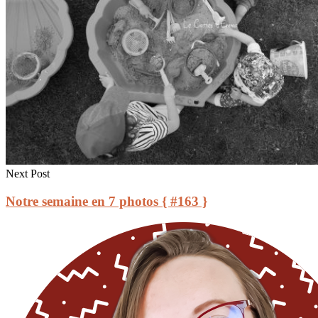
Next Post
Notre semaine en 7 photos { #163 }