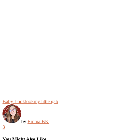
Baby Look
look
my little gab
by
Emma BK
3
You Might Also Like...