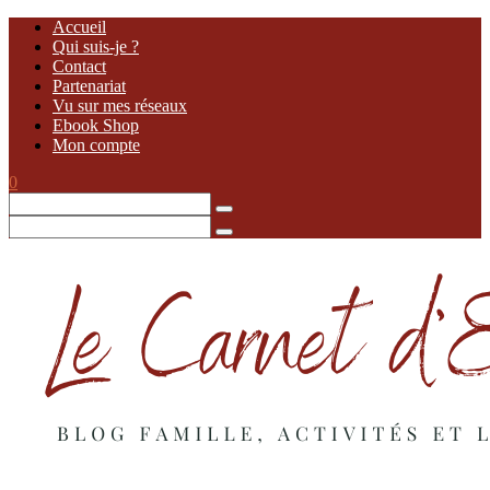
Accueil
Qui suis-je ?
Contact
Partenariat
Vu sur mes réseaux
Ebook Shop
Mon compte
0