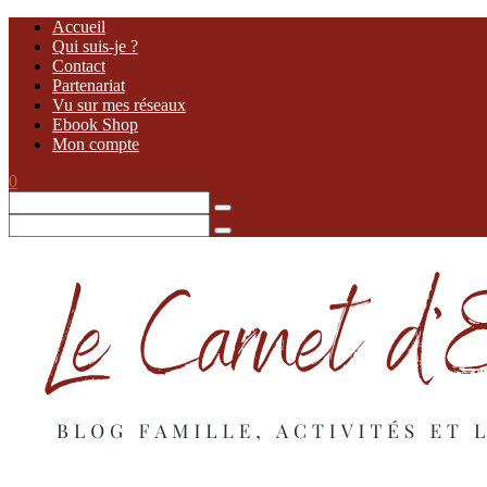
Accueil
Qui suis-je ?
Contact
Partenariat
Vu sur mes réseaux
Ebook Shop
Mon compte
0