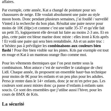
affaires.
Par exemple, cette année, Kat a changé de pointure pour ses
chaussures de neige. Elle voulait absolument une paire au style
moon boots. Donc pendant plusieurs semaines, j’ai fouillé / surveillé
Vinted à la recherche du bon plan. Résultat une paire neuve pour
moins de 10€ (fdpc) et comme c’est une taille 35-37 et qu’elle fait
un petit 35, logiquement elle devrait lui faire au moins 2-3 ans. Et en
plus, cette paire est bleue marine donc mixte : elles iront à Kris après
! Et voilà une paire qui sera bien rentabilisée. Ah et un autre truc :
n’hésitez pas à préviligier les
combinaisons aux couleurs bien
flashi
! Pour être bien visible sur les pistes. Kris par exemple est tout
en rouge et Kat à un manteau orange fluo comme moi.
Pour les vêtements thermiques que l’on peut mettre sous la
combinaison. Mon astuce c’est de surveiller le catalogue de chez
Lidl. Chaque année, ils proposent un ensemble haut+bas technique
pour moins de 8€ pour les enfants et un peu plus pour les adultes.
Perso je rentre dans le 14+ enfants, donc je ne m’en prive pas. Les
couleurs sont assez mixtes donc ça passe d’enfants à enfants sans
soucis. Ce sont des ensembles que j’utilise aussi l’hiver, pour les
cours de BMX de Kris.
La sécurité