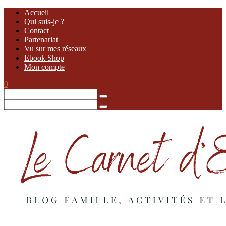
Accueil
Qui suis-je ?
Contact
Partenariat
Vu sur mes réseaux
Ebook Shop
Mon compte
0