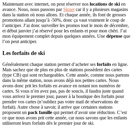
Maintenant avec internet, on peut réserver nos
locations de ski
en
avance. Nous, nous passons par
Skiset
car il y a plusieurs magasins
dans la station où nous allons. Et chaque année, ils font de grosses
promotions allant jusqu’à -50%, donc ça vaut vraiment le coup de
l’anticiper. J’ai donc surveiller les promos tout le mois de décembre,
et début janvier j’ai réservé pour les enfants et pour mon chéri. J’ai
mon équipement complet depuis quelques années. Une
dépense
que
l’on peut anticiper.
Les forfaits de ski
Généralement chaque station permet d’acheter ses
forfaits
en ligne.
Mais sachez que de plus en plus de stations possèdent des cartes
(type CB) qui sont rechargeables. Cette année, comme nous partons
dans la même station, nous avons déjà nos petites cartes. Nous
avons donc prit les forfaits en avance en notant nos numéros de
cartes. Si vous n’en avez pas, pas de soucis, il faudra juste quand
vous arrivez le premier jour, passer à la boutique des forfaits pour
prendre vos cartes (n’oubliez pas votre mail de réservations de
forfait). Autre chose à savoir, il arrive que certaines stations
proposent un
pack famille
qui permet d’avoir une réduction. C’est
ce que nous avons prit cette année, car nous savons que les enfants
utiliseront leurs forfaits dès le premier jour de ski.