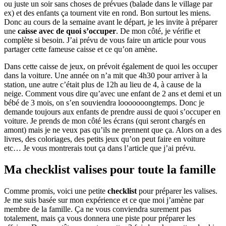
ou juste un soir sans choses de prévues (balade dans le village par
ex) et des enfants ça tournent vite en rond. Bon surtout les miens.
Donc au cours de la semaine avant le départ, je les invite à préparer
une
caisse avec de quoi s’occuper
. De mon côté, je vérifie et
complète si besoin. J’ai prévu de vous faire un article pour vous
partager cette fameuse caisse et ce qu’on amène.
Dans cette caisse de jeux, on prévoit également de quoi les occuper
dans la voiture. Une année on n’a mit que 4h30 pour arriver à la
station, une autre c’était plus de 12h au lieu de 4, à cause de la
neige. Comment vous dire qu’avec une enfant de 2 ans et demi et un
bébé de 3 mois, on s’en souviendra looooooongtemps. Donc je
demande toujours aux enfants de prendre aussi de quoi s’occuper en
voiture. Je prends de mon côté les écrans (qui seront chargés en
amont) mais je ne veux pas qu’ils ne prennent que ça. Alors on a des
livres, des coloriages, des petits jeux qu’on peut faire en voiture
etc… Je vous montrerais tout ça dans l’article que j’ai prévu.
Ma checklist valises pour toute la famille
Comme promis, voici une petite
checklist
pour préparer les valises.
Je me suis basée sur mon expérience et ce que moi j’amène par
membre de la famille. Ça ne vous conviendra surement pas
totalement, mais ça vous donnera une piste pour préparer les