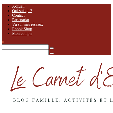
Accueil
Qui suis-je ?
Contact
Partenariat
Vu sur mes réseaux
Ebook Shop
Mon compte
0