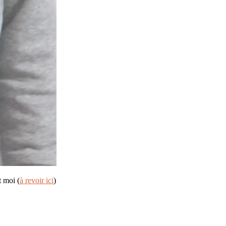
t moi (
à revoir ici
)