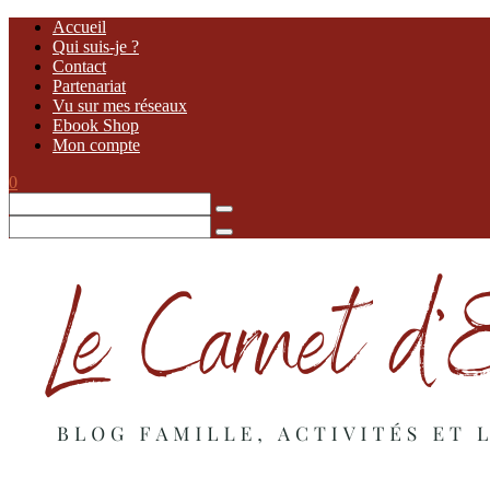
Accueil
Qui suis-je ?
Contact
Partenariat
Vu sur mes réseaux
Ebook Shop
Mon compte
0