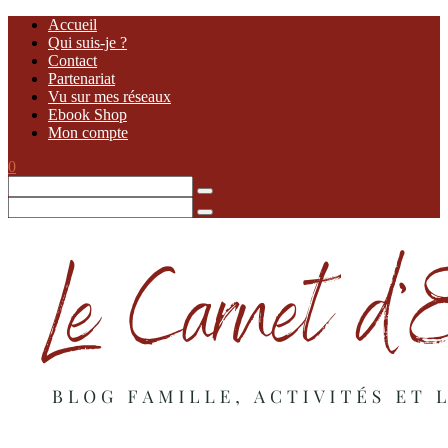
Accueil
Qui suis-je ?
Contact
Partenariat
Vu sur mes réseaux
Ebook Shop
Mon compte
0