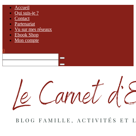
Accueil
Qui suis-je ?
Contact
Partenariat
Vu sur mes réseaux
Ebook Shop
Mon compte
0