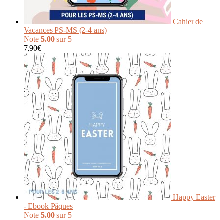
Cahier de
Vacances PS-MS (2-4 ans)
Note
5.00
sur 5
7,90
€
Happy Easter
- Ebook Pâques
Note
5.00
sur 5