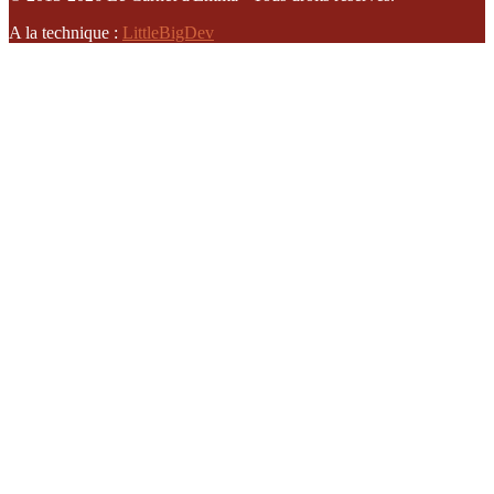
A la technique :
LittleBigDev