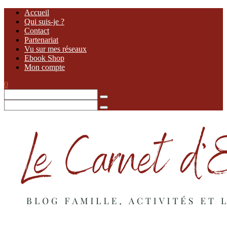
Accueil
Qui suis-je ?
Contact
Partenariat
Vu sur mes réseaux
Ebook Shop
Mon compte
0