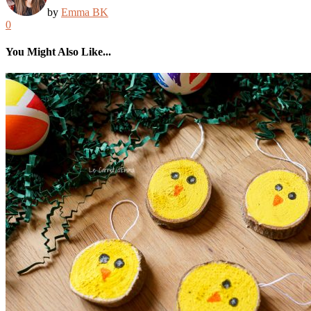
by
Emma BK
0
You Might Also Like...