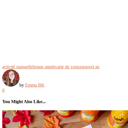
activité manuelle
bonne année
carte de voeux
nouvel an
by
Emma BK
0
You Might Also Like...