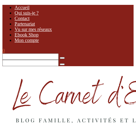
Accueil
Qui suis-je ?
Contact
Partenariat
Vu sur mes réseaux
Ebook Shop
Mon compte
0