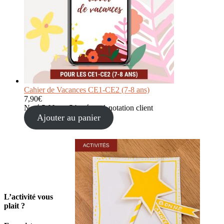
Cahier de Vacances CE1-CE2 (7-8 ans)
7,90
€
Noté
5.00
sur 5 basé sur
1
notation client
Ajouter au panier
L’activité vous
plait ?