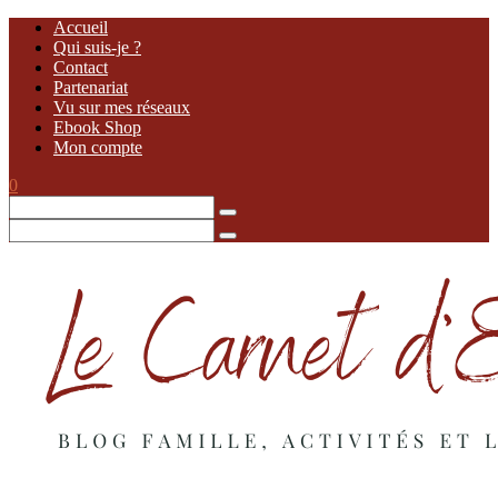
Accueil
Qui suis-je ?
Contact
Partenariat
Vu sur mes réseaux
Ebook Shop
Mon compte
0