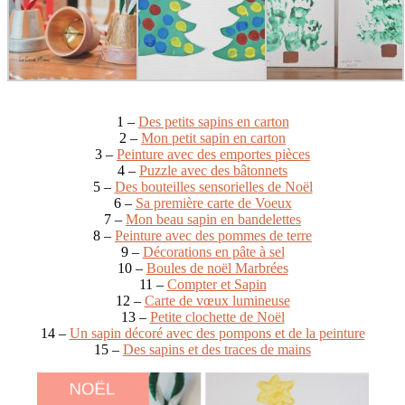
1 –
Des petits sapins en carton
2 –
Mon petit sapin en carton
3 –
Peinture avec des emportes pièces
4 –
Puzzle avec des bâtonnets
5 –
Des bouteilles sensorielles de Noël
6 –
Sa première carte de Voeux
7 –
Mon beau sapin en bandelettes
8 –
Peinture avec des pommes de terre
9 –
Décorations en pâte à sel
10 –
Boules de noël Marbrées
11 –
Compter et Sapin
12 –
Carte de vœux lumineuse
13 –
Petite clochette de Noël
14 –
Un sapin décoré avec des pompons et de la peinture
15 –
Des sapins et des traces de mains