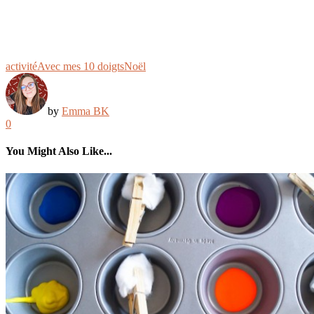
activité
Avec mes 10 doigts
Noël
by
Emma BK
0
You Might Also Like...